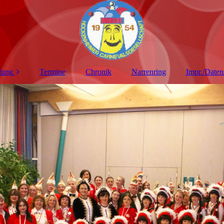
lung
Termine
Chronik
Narrenring
Impr./Daten
iten
en
n
reuer