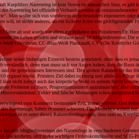
aft Kurpfälzer Narrenring ist kein Verein im klassischen Sinn, es gib
 der Narrenring bei offiziellen Verbandsgremien als ernstzunehmender 
ele“. Man wollte sich von vornherein nicht besonders exponieren oder 
n will, ist nichts anderes, als ein lockerer Kreis von gleichgesinnten 
33 Jahre alt und wurde vor allem auf Initiative des Präsidenten Dr. 
tube ins Leben gerufen und umfasst heute 16 Mitgliedsvereine. Die e
n-Weiß Oftersheim, CC-Blau-Weiß Plankstadt, CV »Die Rohrhöfer Gög
zehnte seiner bisherigen Existenz bestens gemeistert, ohne dass es jemal
ch verständlich, denn man muss sich vor Augen halten, dass die Basis 
n und die gemeinsamen Interessen sind. Den groben Rahmen für das fried
 ergänzt wurde. Primäres Ziel dabei ist einzig und allein die Pflege d
und lässt nicht zuletzt auch das körperliche Wohl zu seinem Recht kom
gerte Probleme zu lösen, Programmnummern auszutauschen, aber auch 
n Missverständnisse, Fehler und falsche Meinungen schon ausgeräumt 
 überwiegend vom Kommerz bestimmten Zeit, immer seltener. Und insb
ne des Narrenrings, haben es immer schwerer. Die Menschen wollen nur 
ichtiger ist es unter diesen Rahmenbedingungen, dass man im Kurpfäl
de aus den Mitgliedsvereinen des Narrenrings in verschiedenen Gremie
iß Hockenheim, sitzt in der wichtigen Ordenskommission und SCG-Präs