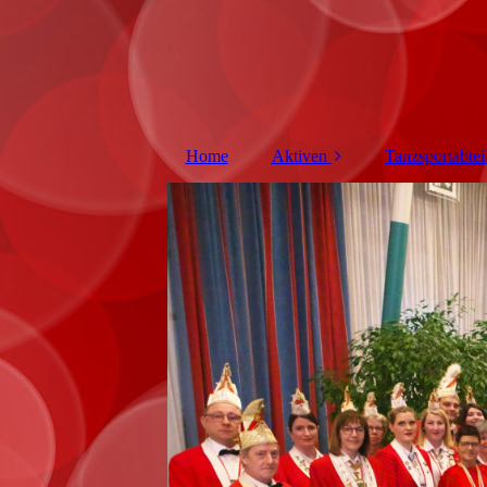
Home
Aktiven
Tanzsportabtei
Vorstand
Trainingsze
Elferrat
Tanzgard
Senat
Soliste
UHU's
Trainer/Bet