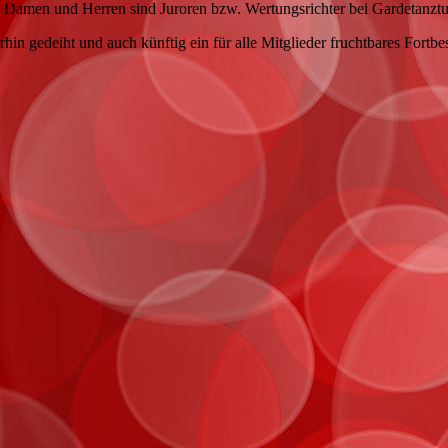
he Damen und Herren sind Juroren bzw. Wertungsrichter bei Gardetanzt
rhin gedeiht und auch künftig ein für alle Mitglieder fruchtbares Fortbe