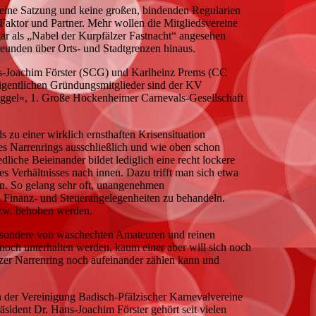
t keine Satzung und keine großen, bindenden Regularien
Faktor und Partner. Mehr wollen die Mitgliedsvereine
gar als „Nabel der Kurpfälzer Fastnacht“ angesehen
Freunden über Orts- und Stadtgrenzen hinaus.
Hans-Joachim Förster (SCG) und Karlheinz Prems (CC
igentlichen Gründungsmitglieder sind der KV
gel«, 1. Große Hockenheimer Carnevals-Gesellschaft
s zu einer wirklich ernsthaften Krisensituation
des Narrenrings ausschließlich und wie oben schon
liche Beieinander bildet lediglich eine recht lockere
es Verhältnisses nach innen. Dazu trifft man sich etwa
men. So gelang sehr oft, unangenehmen
Finanz- und Steuerangelegenheiten zu behandeln.
bzw. behoben werden.
esondere von waschechten Amateuren und reinen
noch unterhalten werden, kaum einer aber will sich noch
zer Narrenring noch aufeinander zählen kann und
n der Vereinigung Badisch-Pfälzischer Karnevalvereine
ident Dr. Hans-Joachim Förster gehört seit vielen