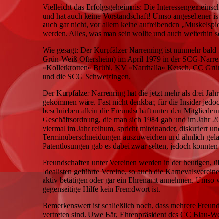
Vielleicht das Erfolgsgeheimnis: Die Interessengemeinsch
und hat auch keine Vorstandschaft! Umso angesehener ist
auch gar nicht, vor allem keine aufreibenden „Muskelspi
werden. Alles, was man sein wollte und auch weiterhin sei
Wie gesagt: Der Kurpfälzer Narrenring ist nunmehr bald 
Grün-Weiß Oftersheim) im April 1979 in der SCG-Narrens
»Kollerkrotten« Brühl, KV »Narrhalla« Ketsch, CC Grü
und die SCG Schwetzingen.
Der Kurpfälzer Narrenring hat die jetzt mehr als drei Jahr
gekommen wäre. Fast nicht denkbar, für die Insider jedo
beschrieben allein die Freundschaft unter den Mitglieder
Geschäftsordnung, die man sich 1984 gab und im Jahr 2010
viermal im Jahr reihum, spricht miteinander, diskutiert 
Terminüberschneidungen auszuweichen und ähnlich gela
Patentlösungen gab es dabei zwar selten, jedoch konnte
Freundschaften unter Vereinen werden in der heutigen,
Idealisten geführte Vereine, so auch die Karnevalsverei
aktiv betätigen oder gar ein Ehrenamt annehmen. Umso w
gegenseitige Hilfe kein Fremdwort ist.
Bemerkenswert ist schließlich noch, dass mehrere Freun
vertreten sind. Uwe Bär, Ehrenpräsident des CC Blau-We